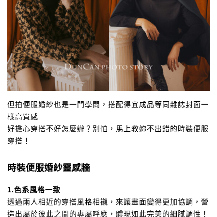
但拍便服婚紗也是一門學問，搭配得宜成品等同雜誌封面一
樣高質感
好擔心穿搭不好怎麼辦？別怕，馬上教妳不出錯的時裝便服
穿搭！
時裝便服婚紗靈感牆
1.色系風格一致
透過兩人相近的穿搭風格相襯，來讓畫面變得更加協調，
營
造出屬於彼此之間的專屬呼應，體現如此完美的細膩調性！