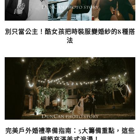
別只當公主！酷女孩把時裝服變婚紗的8種搭
法
完美戶外婚禮準備指南：5大籌備重點，這些
細節充滿美式浪漫！