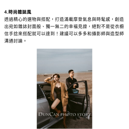
4.時尚雜誌風
透過精心的選物與搭配，打造滿載摩登氣息與時髦感，
創造
出宛如雜誌封面般、獨一無二的幸褔見證，
絕對不是從衣櫥
信手捻來搭配就可以達到！
建議可以多多和攝影師與造型師
溝通討論。